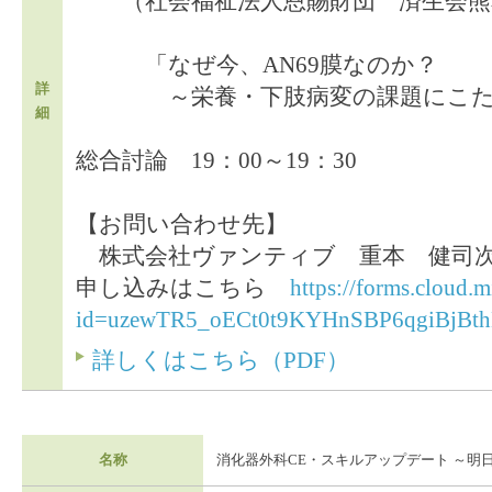
（社会福祉法人恩賜財団 済生会熊
「なぜ今、AN69膜なのか？
詳
～栄養・下肢病変の課題にこた
細
総合討論 19：00～19：30
【お問い合わせ先】
株式会社ヴァンティブ 重本 健司次 （08
申し込みはこちら
https://forms.cloud.
id=uzewTR5_oECt0t9KYHnSBP6qgiBjBth
詳しくはこちら（PDF）
名称
消化器外科CE・スキルアップデート ～明