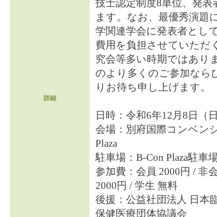
技士認定制度8単位、発表
ます。なお、最優秀演題
学関連学会に発表者とし
費用を負担させていただ
究会等多い時期ではあり
のより多くのご参加なら
りお待ち申し上げます。
詳細
日時：令和6年12月8日（日曜
会場：別府国際コンベンショ
Plaza
駐車場：B-Con Plaza
参加費：会員 2000円 / 非会
2000円 / 学生 無料
後援：公益社団法人 日本
保健医療団体協議会