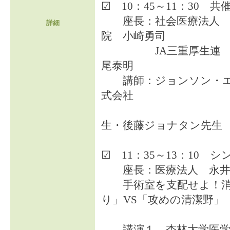
☑ 10：45～11：30 共
座長：社会医療法人 
詳細
院 小崎勇司
JA三重厚生連 松
尾泰明
講師：ジョンソン・エ
式会社
飯田
生・後藤ジョナタン先生
☑ 11：35～13：10 
座長：医療法人 永井
手術室を支配せよ！消
り」VS「攻めの清潔野」
講演１ 杏林大学医学