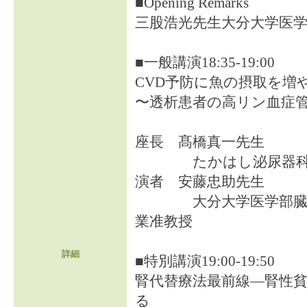
■Opening Remarks
三股浩光先生大分大学医
■一般講演18:35-19:00
CVD予防に魚の摂取を増
〜透析患者の高リン血症
座長 髙橋真一先生
たかはし泌尿器科
演者 安藤忠助先生
大分大学医学部臓器
業准教授
詳細
■特別講演19:00-19:50
腎代替療法最前線―腎性
る