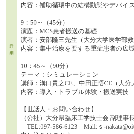
内容：補助循環中の結構動態やデバイ
9：50～（45分）
演題：MCS患者搬送の基礎
演者：安部隆三先生（大分大学医学部救
詳
内容：集中治療を要する重症患者の広
細
10：45～（90分）
テーマ：シミュレーション
講師：溝口貴之CE、中田正悟CE（大
内容：導入・トラブル体験・搬送実技
【世話人・お問い合わせ】
（公社）大分県臨床工学技士会 副理事長
TEL:097-586-6123 Mail:ｓ-nakata@oita