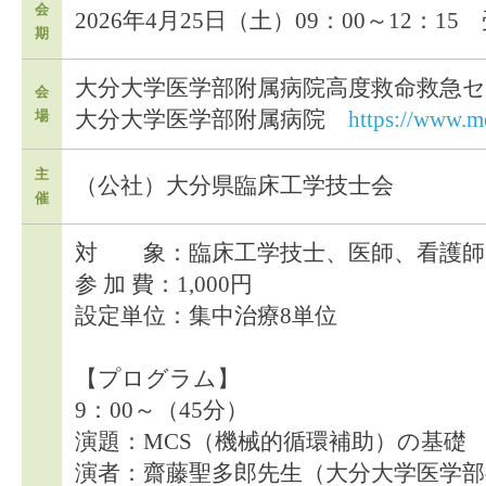
会
2026年4月25日（土）09：00～12：15
期
大分大学医学部附属病院高度救命救急セ
会
大分大学医学部附属病院
https://www.me
場
主
（公社）大分県臨床工学技士会
催
対 象：臨床工学技士、医師、看護師
参 加 費：1,000円
設定単位：集中治療8単位
【プログラム】
9：00～（45分）
演題：MCS（機械的循環補助）の基礎
演者：齋藤聖多郎先生（大分大学医学部