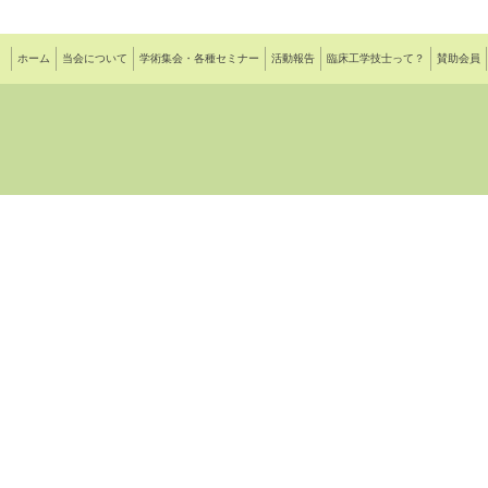
ホーム
当会について
学術集会・各種セミナー
活動報告
臨床工学技士って？
賛助会員