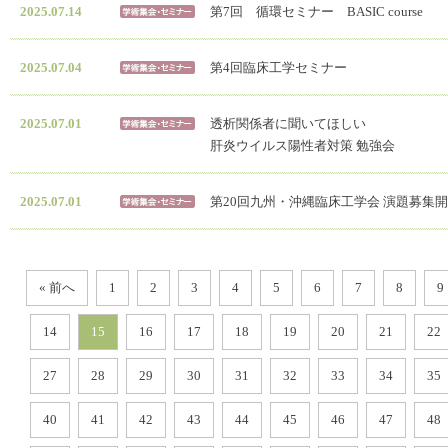
2025.07.14
第7回 循環セミナー BASIC course
2025.07.04
第4回臨床工学セミナー
2025.07.01
透析関係者に聞いてほしい
肝炎ウイルス陽性者対策 勉強会
2025.07.01
第20回九州・沖縄臨床工学会 演題募集
« 前へ
1
2
3
4
5
6
7
8
9
14
15
16
17
18
19
20
21
22
27
28
29
30
31
32
33
34
35
40
41
42
43
44
45
46
47
48