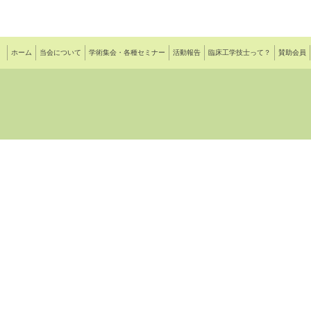
ホーム
当会について
学術集会・各種セミナー
活動報告
臨床工学技士って？
賛助会員