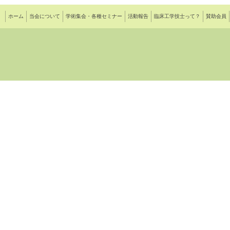
ホーム
当会について
学術集会・各種セミナー
活動報告
臨床工学技士って？
賛助会員