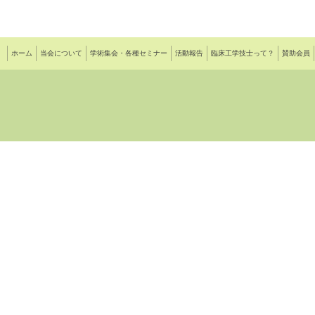
ホーム
当会について
学術集会・各種セミナー
活動報告
臨床工学技士って？
賛助会員