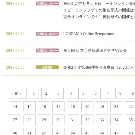
2020.08.27
第6回 災害を考える日 ーオンライン講
※ビーコンプラザでの集合形式の開催は
完全オンラインでのご視聴形式の開催と
2020.08.24
LOKELMA Online Symposium
2020.08.06
第１回 日本心筋保護研究会学術集会
2020.08.05
令和2年度第4回理事会議事録（2020.7月
« 前へ
1
2
3
4
5
6
7
8
9
14
15
16
17
18
19
20
21
22
27
28
29
30
31
32
33
34
35
40
41
42
43
44
45
46
47
48