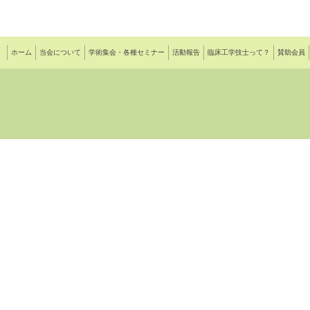
ホーム
当会について
学術集会・各種セミナー
活動報告
臨床工学技士って？
賛助会員