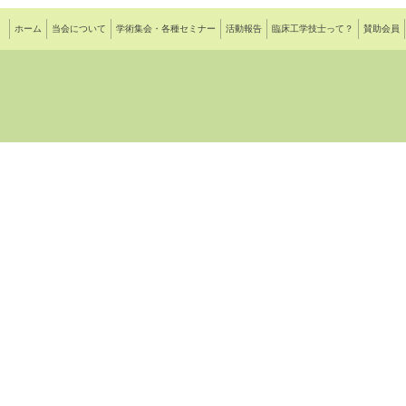
ホーム
当会について
学術集会・各種セミナー
活動報告
臨床工学技士って？
賛助会員