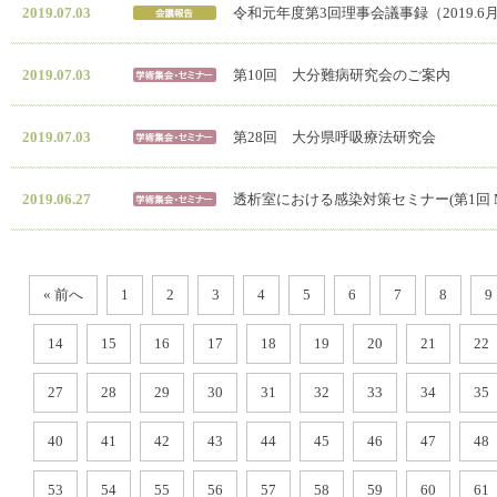
2019.07.03
令和元年度第3回理事会議事録（2019.6
2019.07.03
第10回 大分難病研究会のご案内
2019.07.03
第28回 大分県呼吸療法研究会
2019.06.27
透析室における感染対策セミナー(第1回 Medt
« 前へ
1
2
3
4
5
6
7
8
9
14
15
16
17
18
19
20
21
22
27
28
29
30
31
32
33
34
35
40
41
42
43
44
45
46
47
48
53
54
55
56
57
58
59
60
61