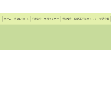
ホーム
当会について
学術集会・各種セミナー
活動報告
臨床工学技士って？
賛助会員