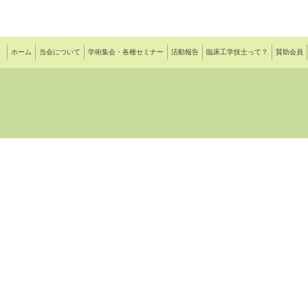
ホーム
当会について
学術集会・各種セミナー
活動報告
臨床工学技士って？
賛助会員