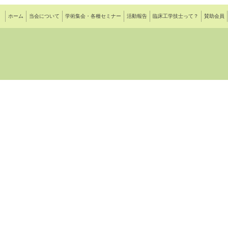
ホーム
当会について
学術集会・各種セミナー
活動報告
臨床工学技士って？
賛助会員