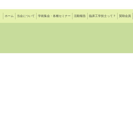
ホーム
当会について
学術集会・各種セミナー
活動報告
臨床工学技士って？
賛助会員