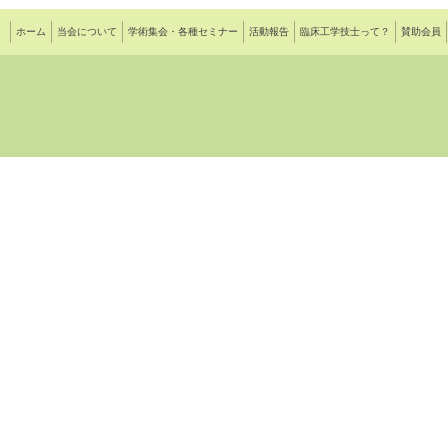
ホーム
当会について
学術集会・各種セミナー
活動報告
臨床工学技士って？
賛助会員