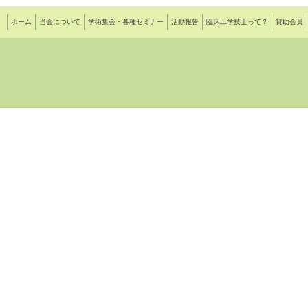
ホーム
当会について
学術集会・各種セミナー
活動報告
臨床工学技士って？
賛助会員