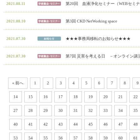
2021.08.11
第20回 血液浄化セミナー（WEBセミ
2021.08.10
第3回 CKD NetWorking space
2021.07.30
★★★事務局移転のお知らせ★★★
2021.07.30
第7回 災害を考える日 －オンライン講
« 前へ
1
2
3
4
5
6
7
8
9
14
15
16
17
18
19
20
21
22
27
28
29
30
31
32
33
34
35
40
41
42
43
44
45
46
47
48
53
54
55
56
57
58
59
60
61