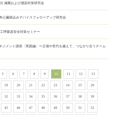
 大分 滅菌および感染対策研究会
日本心臓植込みデバイスフォローアップ研究会
 人工呼吸器安全対策セミナー
ネジメント講座〈実践編〉〜立場や世代を越えて、つながり合うチーム
5
6
7
8
9
10
11
12
13
19
20
21
22
23
24
25
26
32
33
34
35
36
37
38
39
45
46
47
48
49
50
51
52