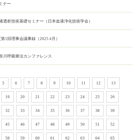
ミナー
血液透析技術基礎セミナー（日本血液浄化技術学会）
第1回理事会議事録（2025.4月）
神奈川呼吸療法カンファレンス
5
6
7
8
9
10
11
12
13
19
20
21
22
23
24
25
26
32
33
34
35
36
37
38
39
45
46
47
48
49
50
51
52
58
59
60
61
62
63
64
65