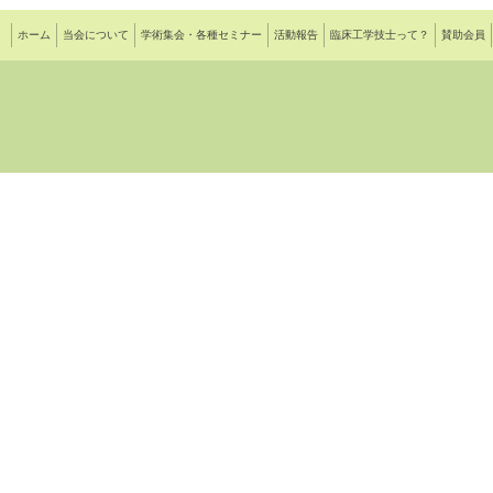
ホーム
当会について
学術集会・各種セミナー
活動報告
臨床工学技士って？
賛助会員