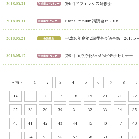
2018.05.31
第6回アフェレシス研修会
2018.05.31
Riona Premium 講演会 in 2018
2018.05.21
平成30年度第2回理事会議事録（2018.5
2018.05.17
第9回 血液浄化StepUpビデオセミナー
« 前へ
1
2
3
4
5
6
7
8
9
14
15
16
17
18
19
20
21
22
27
28
29
30
31
32
33
34
35
40
41
42
43
44
45
46
47
48
53
54
55
56
57
58
59
60
61