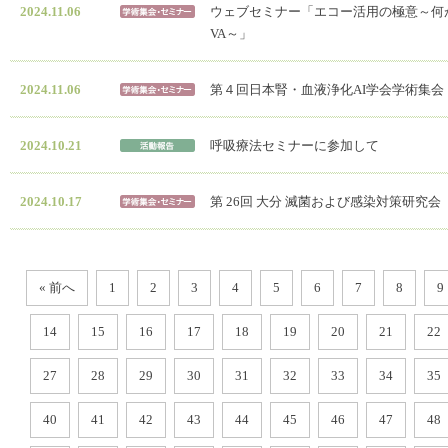
2024.11.06
ウェブセミナー「エコー活用の極意～何
VA～」
2024.11.06
第４回日本腎・血液浄化AI学会学術集会
2024.10.21
呼吸療法セミナーに参加して
2024.10.17
第 26回 大分 滅菌および感染対策研究会
« 前へ
1
2
3
4
5
6
7
8
9
14
15
16
17
18
19
20
21
22
27
28
29
30
31
32
33
34
35
40
41
42
43
44
45
46
47
48