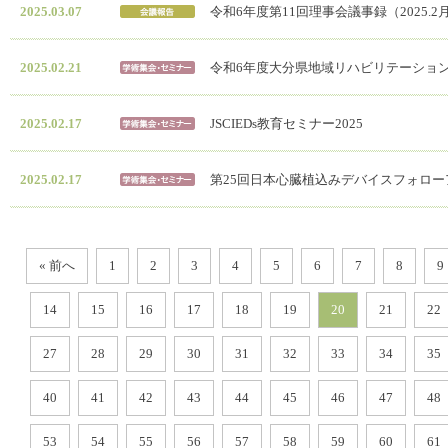
2025.03.07
令和6年度第11回理事会議事録（2025.2
2025.02.21
令和6年度大分県地域リハビリテーショ
2025.02.17
JSCIEDs教育セミナー2025
2025.02.17
第25回日本心臓植込みデバイスフォロー
« 前へ
1
2
3
4
5
6
7
8
9
14
15
16
17
18
19
20
21
22
27
28
29
30
31
32
33
34
35
40
41
42
43
44
45
46
47
48
53
54
55
56
57
58
59
60
61