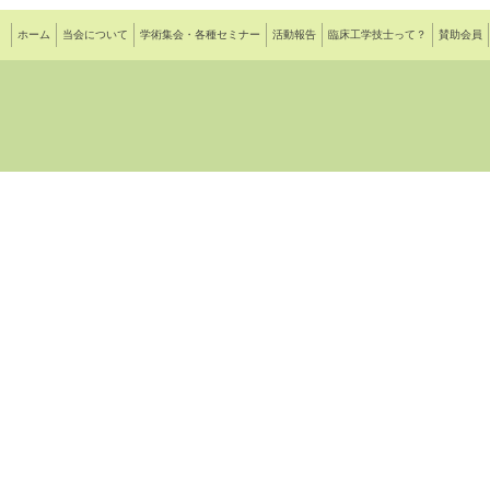
ホーム
当会について
学術集会・各種セミナー
活動報告
臨床工学技士って？
賛助会員