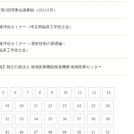
第3回理事会議事録（2022.6月）
血液浄化セミナー（埼玉県臨床工学技士会）
血液浄化セミナー ～透析技術の基礎編～
臨床工学技士会）
報】独立行政法人 地域医療機能推進機構 南海医療センター
5
6
7
8
9
10
11
12
13
19
20
21
22
23
24
25
26
32
33
34
35
36
37
38
39
45
46
47
48
49
50
51
52