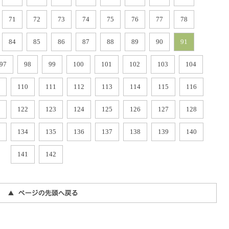
71
72
73
74
75
76
77
78
84
85
86
87
88
89
90
91
97
98
99
100
101
102
103
104
110
111
112
113
114
115
116
122
123
124
125
126
127
128
134
135
136
137
138
139
140
141
142