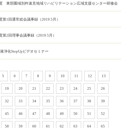
度 東部圏域別杵速見地域リハビリテーション広域支援センター研修会
第1回通常総会議事録（2019.5月）
第2回理事会議事録（2019.5月）
血液浄化StepUpビデオセミナー
5
6
7
8
9
10
11
12
13
19
20
21
22
23
24
25
26
32
33
34
35
36
37
38
39
45
46
47
48
49
50
51
52
58
59
60
61
62
63
64
65